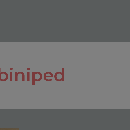
iniped